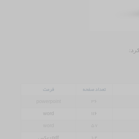
کرد:
تعداد صفحه
فرمت
powerpoint
۳۶
word
۱۱۶
word
۵۷
۱۰۲
pdf+عکس