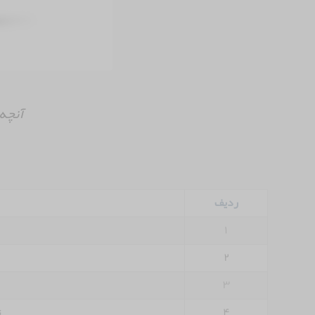
آنچه 
ردیف
۱
۲
۳
۴
ت