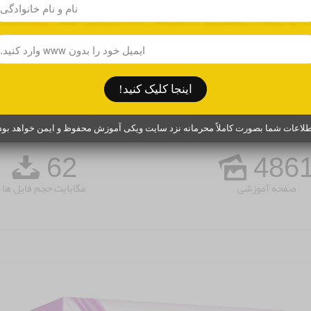
اینجا کلیک کنید!
طلاعات شما بصورت کاملاً محرمانه نزد سایت ویکی آموزش محفوظ و ایمن خواهد بود.
62
486
صفحه آموزشی
مگابایت حجم فایل ها