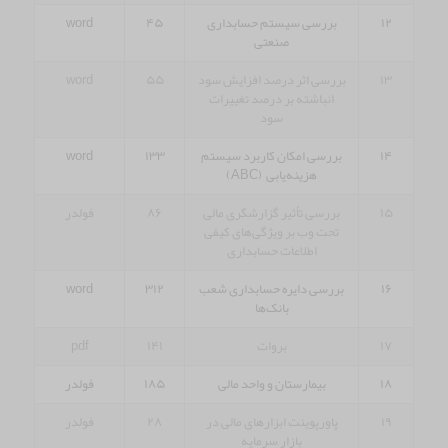
۱۲
بررسی سیستم حسابداری
۴۵
word
صنعتی
۱۳
بررسی اثر درصد افزایش سود
۵۵
word
انباشته بر درصد تغییرات
سود
۱۴
بررسی امکان کاربرد سیستم
۱۳۳
word
هزینه‌یابی (ABC)
۱۵
بررسی تأثیر گزارشگری مالی
۸۶
فولدر
تحت وب بر ویژگی‌های کیفی
اطلاعات حسابداری
۱۶
بررسی دایره حسابداری شعب
۳۱۲
word
بانک‌ها
۱۷
بروات
۱۴۱
pdf
۱۸
بیمارستان و واحد مالی
۱۸۵
فولدر
۱۹
پاورپوینت ابزارهای مالی در
۲۸
فولدر
بازار سرمایه