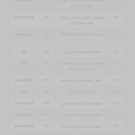
۹۸
استانداردهای حسابداری ایران
۶۷
powerpoint
نمونه شماره دو
۹۹
استانداردهای حسابداری ایران
۲۶
powerpoint
نمونه شماره یک
۱۰۰
استهلاک ( DEPRECIATION
۱۴
powerpoint
)
۱۰۱
اصل قابلیتهای حسابداری
۳۵
pdf
۱۰۲
اصول ارزیابی دارایی ها و بازده
۱۲
word
سرمایه گذاری ها
۱۰۳
اصول تنظیم و کنترل بودجه
۱۲۶
powerpoint
۱۰۴
اصول حساب داری
۶۴
pdf
۱۰۵
اصول حسابداری شماره پنج
۴۱۷
powerpoint
۱۰۶
اصول حسابداری شماره چهار
۳۳۸
powerpoint
۱۰۷
اصول حسابداری شماره سه
۲۷
powerpoint