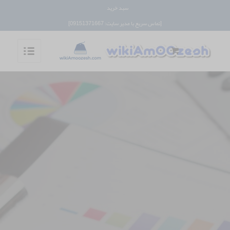
سبد خرید
[تماس سریع با مدیر سایت: 09151371667]