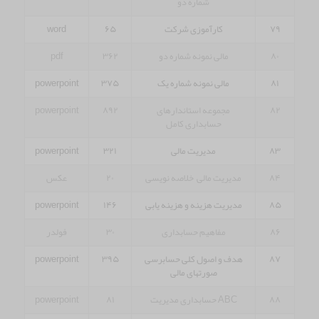
شماره دو
۷۹
کارآموزی شرکت
۶۵
word
۸۰
مالی نمونه شماره دو
۳۶۲
pdf
۸۱
مالی نمونه شماره یک
۳۷۵
powerpoint
۸۲
مجموعه استاندارهای
۸۹۲
powerpoint
حسابداری کامل
۸۳
مدیریت مالی
۳۲۱
powerpoint
۸۴
مدیریت مالی خلاصه نویسی
۲۰
عکس
۸۵
مدیریت هزینه و هزینه یابی
۱۴۶
powerpoint
۸۶
مفاهیم حسابداری
۳۰
فولدر
۸۷
هدف و اصول کلی حسابرسی
۳۹۵
powerpoint
صورتهای مالی
۸۸
ABC حسابداری مدیریت
۸۱
powerpoint