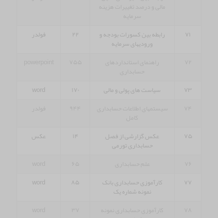
مالی و درصد تغییرات هزینه
سرمایه
۷۱
رابطه بین کسورات بودجه و
۲۲
فولدر
ورودیهای سرمایه
۷۲
راهنمای استانداردهای
۷۵۵
powerpoint
حسابداری
۷۳
سیاست های پولی و مالی
۱۷۰
word
۷۴
سیستمهای اطلاعات حسابداری
۹۴۴
فولدر
کامل
۷۵
عکس گزارشی از فصل
۱۴
عکس
حسابداری تورمی
۷۶
علم حسابداری
۶۵
word
۷۷
کارآموزی حسابداری بانک
۸۵
word
نمونه شماره یک
۷۸
کارآموزی حسابداری نمونه
۳۷
word