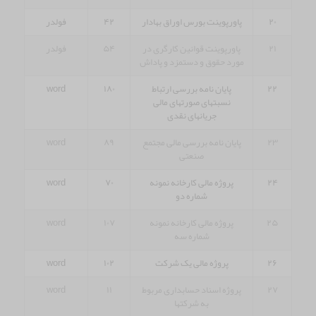
۲۰
پاورپوینت بورس اوراق بهادار
۴۲
فولدر
۲۱
پاورپوینت قوانین کارگری در
۵۴
فولدر
مورد حقوق و دستمزد و پاداش
۲۲
پایان نامه بررسی ارتباط
۱۸۰
word
نسبتهای صورتهای مالی
جریانهای نقدی
۲۳
پایان نامه بررسی مالی مجتمع
۸۹
word
صنعتی
۲۴
پروژه مالی کارخانه نمونه
۷۰
word
شماره دو
۲۵
پروژه مالی کارخانه نمونه
۱۰۷
word
شماره سه
۲۶
پروژه مالی یک شرکت
۱۰۲
word
۲۷
پروژه اسناد حسابداری مربوط
۱۱
word
به شرکتها