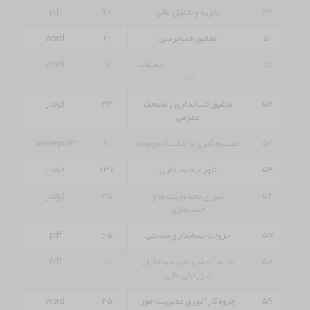
۴۹
تجزیه و تحلیل مالی
۹۸
pdf
۵۰
تحقیق حسابرسی
۲۰
word
۵۱
تحقیقات
۷
word
مالی
۵۲
تحقیق حسابداری و منفعت
۳۳
فولدر
عمومی
۵۳
تصمیم گیری و اطلاعات مربوطه
۶۰
powerpoint
۵۴
تئوری حسابداری
۲۳۷
فولدر
۵۶
تئوری محدودیت ها و
۴۵
فولدر
حسابداری
۵۷
جزوات حسابداری صنعتی
۶۵
pdf
۵۸
جزوه آموشی تجزیه و تحلیل
۱۰۰
pdf
صورتهای مالی
۵۹
جزوه کارآموزی مدیریت امور
۲۵
word