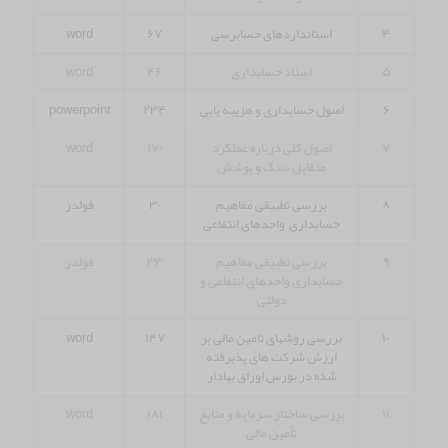
۴
استانداردهای حسابرسی
۶۷
word
۵
اسناد حسابداری
۴۶
word
۶
اصول حسابداری و هزیبه یابی
۲۳۴
powerpoint
۷
اصول کلی درباره عملکرد
۱۷۰
word
متقابل سنگ و پوشش
۸
بررسی تطبیقی مفاهیم
۳۰
فولدر
حسابداری واحدهای انتفاعی
۹
بررسی تطبیقی مفاهیم
۳۳
فولدر
حسابداری واحدهای انتفاعی و
دولتی
۱۰
بررسی روشهای تامین مالی بر
۱۴۷
word
ارزش شرکت های پذیرفته
شده در بورس اوراق بهادار
۱۱
بررسی ساختار سرمایه و منابع
۱۸۱
word
تأمین مالی