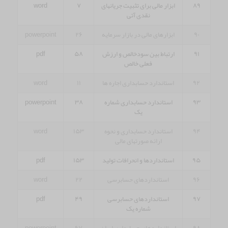
۸۹
ابزار مالی برای تثبیت جریانهای
۷
word
نقدی آتی
۹۰
ابزارهای مالی در بازار سرمایه
۲۶
powerpoint
۹۱
ارتباط بین سودخالص و ارزش
۵۸
pdf
فعلی خالص
۹۲
استاندارد حسابداری اجاره ها
۱۱
word
۹۳
استاندارد حسابداری شماره
۳۸
powerpoint
یک
۹۴
استاندارد حسابداری و نحوه
۱۵۳
word
ارائه صورتهای مالی
۹۵
استانداردها و انحرافات تولید
۱۵۳
pdf
۹۶
استانداردهای حسابرسی
۲۲
word
۹۷
استانداردهای حسابرسی
۴۹
pdf
شماره یک