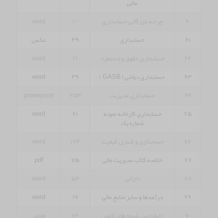
مالی
۶۰
چرخه بازرگانی حسابداری
۱۰۰
word
۶۱
حسابداری
۴۹
عکس
۶۲
حسابداری حقوق و دستمزد
۲۱
word
۶۳
حسابداری دولتی ( GASB )
۳۹
word
۶۴
حسابداری مدیریت
۲۵۳
powerpoint
۶۵
حسابداری کارخانه نمونه
۶۱
word
شماره یک
۶۶
حسابداری و کنترل کیفیت
۱۷۴
word
۶۷
خلاصه کتاب مدیریت مالی
۷۵
pdf
۶۸
دارائی
۵۴
word
۶۹
درآمدها و سایر منابع مالی
۱۷
word
۷۰
رابطه بین شیوه های تأمین
۷۲
فولدر