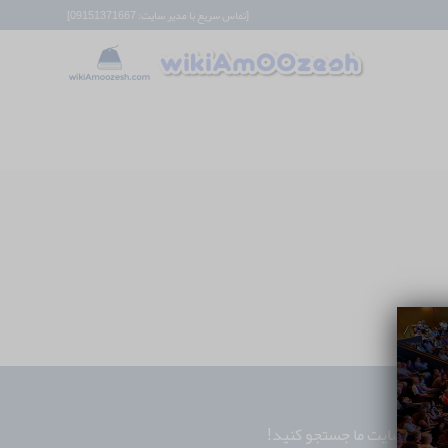
[تماس سریع با مدیر سایت: 09151371667]
در سایت ما جستجو کنید!