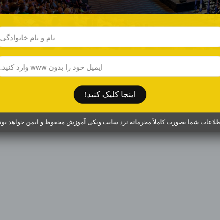
بهترین راه تماس: (ایمیل)
info@wikiamoozesh.com
farzaneh.akhtarshenas@gmail.com
تماس در ضرورت: (پیامک)
به شماره 09151371667
اینجا کلیک کنید!
طلاعات شما بصورت کاملاً محرمانه نزد سایت ویکی آموزش محفوظ و ایمن خواهد بود.