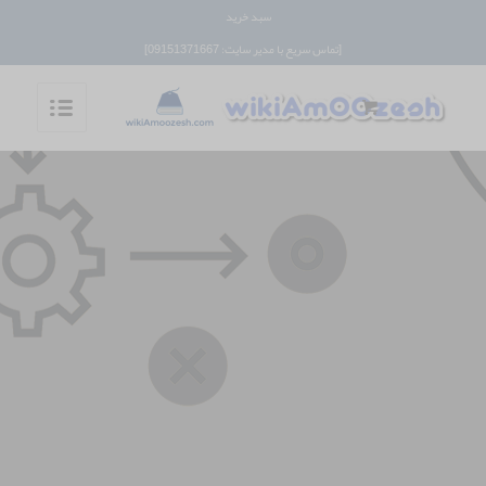
سبد خرید
[تماس سریع با مدیر سایت: 09151371667]