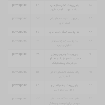
۸۶
پاورپوینت تعالی سازمانی
۲۴
powerpoint
بنیاد مدیریت کیفیت اروپا
۸۴
پاورپوینت توسعه و اجرای
۲۰۳
powerpoint
استراتژی
۸۸
پاورپوینت جنگل استراتژی
۲۷
powerpoint
۸۹
پاورپوینت چارچوبی برای
۲۰
powerpoint
تحلیل رقیب
۹۰
پاورپوینت چارچوبی برای
۳۸
powerpoint
مدیریت استراتژیک و عملکرد
درشرکتهای هندلینگ
۹۱
پاورپوینت چالشهای اجرای
۵۶
powerpoint
استراتژی
۹۲
پاورپوینت چشم انداز و
۲۴
powerpoint
ماموریت سازمانی
۹۳
پاورپوینت چگونه سازمان‌
۳۳
powerpoint
خود را برای توسعه‌ی بیشتر