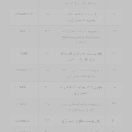
ایده‌های نو مجهز کنیم؟
۹۴
پاورپوینت خلاصه کتاب
۵۰
powerpoint
مدیریت استراتژیک
۹۵
پاورپوینت رابطه مدیریت
۳۳
powerpoint
استراتژیک و مدیریت منابع
انسانی
۹۶
پاورپوینت رشد استراتژیک از
۲۰
word
طریق بازارهای خارجی
۹۷
پاورپوینت رویکردی نوآورانه
۱۸
powerpoint
به توسعه استراتژی
۹۸
پاورپوینت رویکرد شناختی به
۴۲
powerpoint
ا ستراتژی
۹۹
پاورپوینت رهنمودهایی برای
۲۷
powerpoint
اجرای استراتژی ها
۱۰۰
پاورپوینت سطوح استراتژی
۲۸
powerpoint
۱۰۱
پاورپوینت سمینار بررسی
۳۷
powerpoint