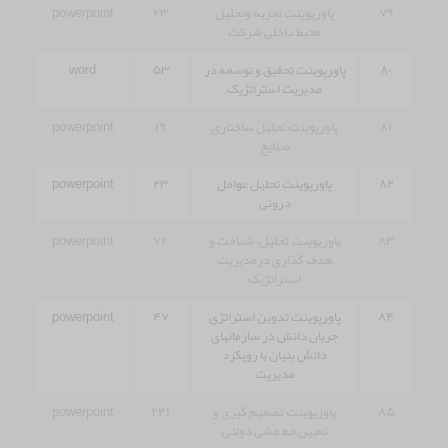
۷۹
پاورپوینت تجزیه وتحلیل
۲۳
powerpoint
محیط داخلی شرکت
۸۰
پاورپوینت تحقیق و توسعه در
۵۳
word
مدیریت استراتژیک
۸۱
پاورپوینت تحلیل ساختاری
۱۹
powerpoint
صنایع
۸۲
پاورپوینت تحلیل عوامل
۲۳
powerpoint
درونی
۸۳
پاورپوینت تحلیل، شناخت و
۷۲
powerpoint
هدف‏ گذاری درمدیریت
استراتژیک
۸۴
پاورپوینت تدوین استراتژی
۴۷
powerpoint
جریان دانش در سازمانهای
دانش بنیان با رویکرد
مدیریت
۸۵
پاورپوینت تصمیم گیری و
۲۴۱
powerpoint
تعیین خط مشی دولتی