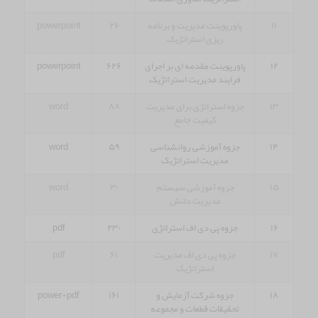
۱۱
پاورپوینت مدیریت و برنامه
۲۶
powerpoint
ریزی استراتژیک
۱۲
پاورپوینت مقدمه ای بر اجرای
۶۲۶
powerpoint
فرایند مدیریت استراتژِیک
۱۳
جزوه استراتژی برای مدیریت
۸۸
word
کیفیت جامع
۱۴
جزوه آموزشی روانشناسی
۵۹
word
مدیریت استراتژیک
۱۵
جزوه آموزشی سیستم
۳۰
word
مدیریت دانش
۱۶
جزوه پی دی اف استراتژی
۲۳۰
pdf
۱۷
جزوه پی دی اف مدیریت
۶۱
pdf
استراتژیک
۱۸
جزوه شرکت آزمایش و
۱۶۱
power+pdf
تحقیقات قطعات و مجموعه