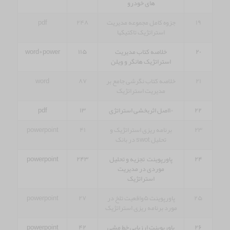
های خودرو
۱۹
جزوه کامل مجموعه مدیریت
۲۴۸
pdf
استراتژیک تاکتیکها
۲۰
خلاصه کتاب مدیریت
۱۱۵
word+power
استراتژیک هانگر و ویلن
۲۱
خلاصه کتاب نگرشی جامع بر
۸۷
word
مدیریت استراتژیک
۲۲
۱۰اصل اثربخشی استراتژی
۱۳
pdf
۲۳
برنامه ریزی استراتژیک و
۴۱
powerpoint
تحلیل swot در بانک
۲۴
پاورپوینت تجزیه و تحلیل
۲۴۳
powerpoint
موردی در مدیریت
استراتژیک
۲۵
پاورپوینت ۵واقعیت تلخ در
۲۷
powerpoint
مورد برنامه ریزی استراتژیک
۲۶
پاورپوینت ارزیابی خط مشی
۴۲
powerpoint