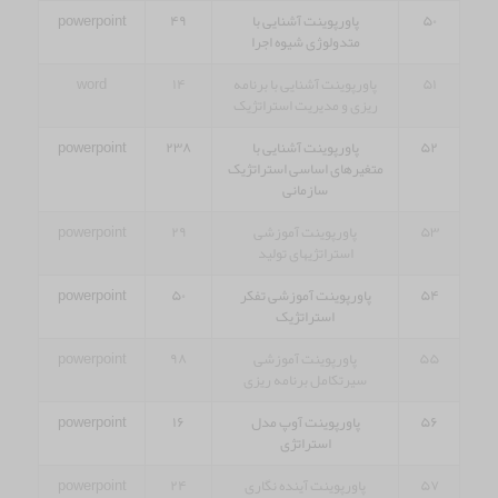
۵۰
پاورپوینت آشنایی با
۴۹
powerpoint
متدولوژی شیوه اجرا
۵۱
پاورپوینت آشنایی با برنامه
۱۴
word
ریزی و مدیریت استراتژیک
۵۲
پاورپوینت آشنایی با
۲۳۸
powerpoint
متغیرهای اساسی استراتژیک
سازمانی
۵۳
پاورپوینت آموزشی
۲۹
powerpoint
استراتژیهای تولید
۵۴
پاورپوینت آموزشی تفکر
۵۰
powerpoint
استراتژیک
۵۵
پاورپوینت آموزشی
۹۸
powerpoint
سیرتکامل برنامه ریزی
۵۶
پاورپوینت آوپ مدل
۱۶
powerpoint
استراتژی
۵۷
پاورپوینت آینده نگاری
۲۴
powerpoint