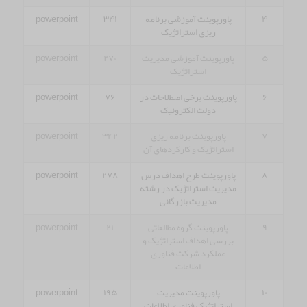
۴
پاورپوینت آموزشی برنامه
۳۴۱
powerpoint
ریزی استراتژیک
۵
پاورپوینت آموزشی مدیریت
۲۷۰
powerpoint
استراتژیک
۶
پاورپوینت برخی اصطلاحات در
۷۶
powerpoint
دولت الکترونیک
۷
پاورپوینت برنامه ریزی
۳۴۲
powerpoint
استراتژیک و کارکردهای آن
۸
پاورپوینت طرح اهداف درس
۲۷۸
powerpoint
مدیریت استراتژیک در رشته
مدیریت بازرگانی
۹
پاورپوینت گروه مطالعاتی
۲۱
powerpoint
بررسی اهداف استراتژیک و
عملکرد شرکت فناوری
اطلاعات
۱۰
پاورپوینت مدیریت
۱۹۵
powerpoint
استراتژیک فناوری اطلاعات